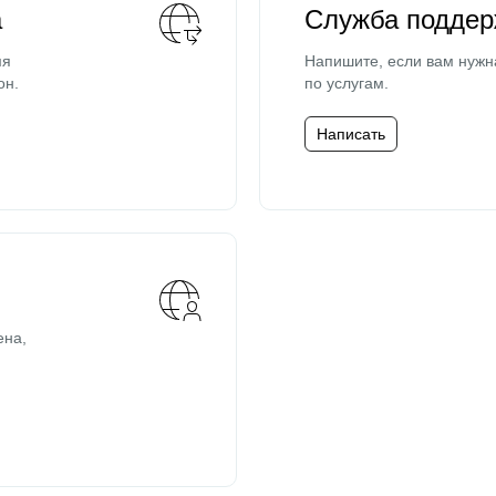
а
Служба поддер
мя
Напишите, если вам нужн
он.
по услугам.
Написать
ена,